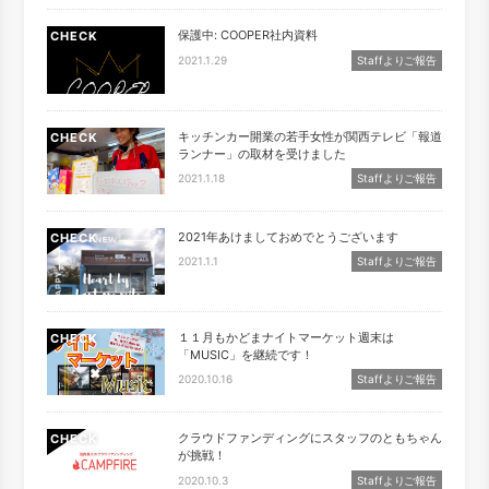
保護中: COOPER社内資料
CHECK
2021.1.29
Staffよりご報告
キッチンカー開業の若手女性が関西テレビ「報道
CHECK
ランナー」の取材を受けました
2021.1.18
Staffよりご報告
2021年あけましておめでとうございます
CHECK
2021.1.1
Staffよりご報告
１１月もかどまナイトマーケット週末は
CHECK
「MUSIC」を継続です！
2020.10.16
Staffよりご報告
クラウドファンディングにスタッフのともちゃん
CHECK
が挑戦！
2020.10.3
Staffよりご報告