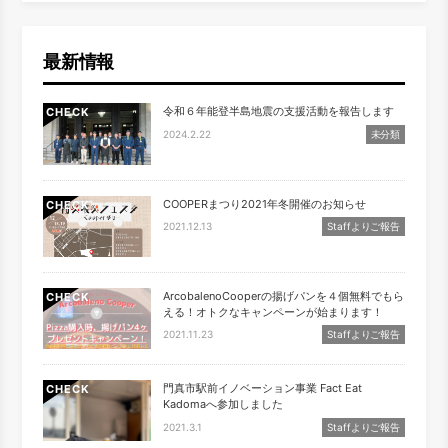
最新情報
令和６年能登半島地震の支援活動を報告します
CHECK
2024.2.22
未分類
COOPERまつり2021年冬開催のお知らせ
CHECK
2021.12.13
Staffよりご報告
ArcobalenoCooperの揚げパンを４個無料でもら
CHECK
える！オトクなキャンペーンが始まります！
2021.11.23
Staffよりご報告
門真市駅前イノベーション事業 Fact Eat
CHECK
Kadomaへ参加しました
2021.3.1
Staffよりご報告