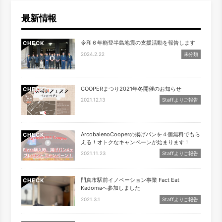
最新情報
令和６年能登半島地震の支援活動を報告します
CHECK
2024.2.22
未分類
COOPERまつり2021年冬開催のお知らせ
CHECK
2021.12.13
Staffよりご報告
ArcobalenoCooperの揚げパンを４個無料でもら
CHECK
える！オトクなキャンペーンが始まります！
2021.11.23
Staffよりご報告
門真市駅前イノベーション事業 Fact Eat
CHECK
Kadomaへ参加しました
2021.3.1
Staffよりご報告