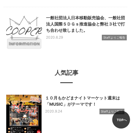
一般社団法人日本移動販売協会、一般社団
法人国際ＳＤＧｓ推進協会と弊社３社で打
ち合わせ致しました。
2020.6.29
Staffよりご報告
人気記事
１０月もかどまナイトマーケット週末は
「MUSIC」がテーマです！
2020.9.24
Staffよりご報告
TOPへ