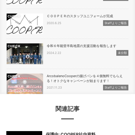
ＣＯＯＰＥＲのスタッフユニフォームが完成
CHECK
2020.6.25
Staffよりご報告
令和６年能登半島地震の支援活動を報告します
CHECK
2024.2.22
未分類
ArcobalenoCooperの揚げパンを４個無料でもらえ
CHECK
る！オトクなキャンペーンが始まります！
2021.11.23
Staffよりご報告
関連記事
保護中: COOPER社内資料