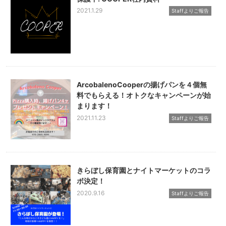
2021.1.29
Staffよりご報告
ArcobalenoCooperの揚げパンを４個無
料でもらえる！オトクなキャンペーンが始
まります！
2021.11.23
Staffよりご報告
きらぼし保育園とナイトマーケットのコラ
ボ決定！
2020.9.16
Staffよりご報告