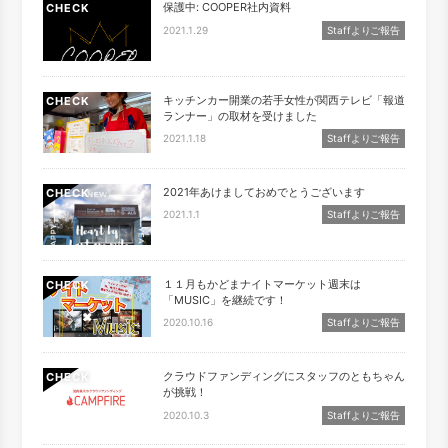
保護中: COOPER社内資料
CHECK
2021.1.29
Staffよりご報告
キッチンカー開業の若手女性が関西テレビ「報道
CHECK
ランナー」の取材を受けました
2021.1.18
Staffよりご報告
2021年あけましておめでとうございます
CHECK
2021.1.1
Staffよりご報告
１１月もかどまナイトマーケット週末は
CHECK
「MUSIC」を継続です！
2020.10.16
Staffよりご報告
クラウドファンディングにスタッフのともちゃん
CHECK
が挑戦！
2020.10.3
Staffよりご報告