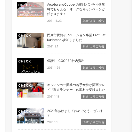
ArcobalenoCooperの揚げパンを４個無
CHECK
料でもらえる！オトクなキャンペーンが
始まります！
2021.11.23
Staffよりご報告
門真市駅前イノベーション事業 Fact Eat
CHECK
Kadomaへ参加しました
2021.3.1
Staffよりご報告
保護中: COOPER社内資料
CHECK
2021.1.29
Staffよりご報告
キッチンカー開業の若手女性が関西テレ
CHECK
ビ「報道ランナー」の取材を受けました
2021.1.18
Staffよりご報告
2021年あけましておめでとうございま
CHECK
す
2021.1.1
Staffよりご報告