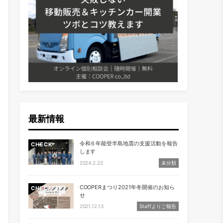
最新情報
令和６年能登半島地震の支援活動を報告
CHECK
します
2024.2.22
未分類
COOPERまつり2021年冬開催のお知ら
CHECK
せ
2021.12.13
Staffよりご報告