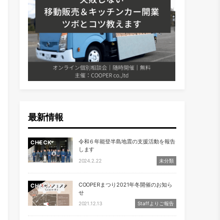
最新情報
令和６年能登半島地震の支援活動を報告
CHECK
します
2024.2.22
未分類
COOPERまつり2021年冬開催のお知ら
CHECK
せ
2021.12.13
Staffよりご報告