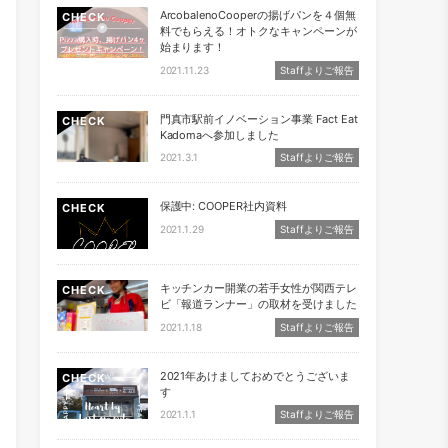
ArcobalenoCooperの揚げパンを４個無
CHECK
料でもらえる！オトクなキャンペーンが
始まります！
2021.11.23
Staffよりご報告
門真市駅前イノベーション事業 Fact Eat
CHECK
Kadomaへ参加しました
2021.3.1
Staffよりご報告
保護中: COOPER社内資料
CHECK
2021.1.29
Staffよりご報告
キッチンカー開業の若手女性が関西テレ
CHECK
ビ「報道ランナー」の取材を受けました
2021.1.18
Staffよりご報告
2021年あけましておめでとうございま
CHECK
す
2021.1.1
Staffよりご報告