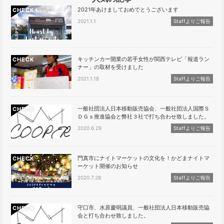
2021年あけましておめでとうございます
CHECK
2021.1.1
Staffよりご報告
キッチンカー開業の若手女性が関西テレビ「報道ラン
CHECK
ナー」の取材を受けました
2021.1.18
Staffよりご報告
一般社団法人日本移動販売協会、一般社団法人国際Ｓ
CHECK
ＤＧｓ推進協会と弊社３社で打ち合わせ致しました。
2020.6.29
Staffよりご報告
門真市にナイトマーケットの文化を！かどまナイトマ
CHECK
ーケット開催のお知らせ
2020.7.28
Staffよりご報告
守口市、水原慶明議員、一般社団法人日本移動販売協
CHECK
会と打ち合わせ致しました。