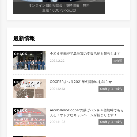
最新情報
令和６年能登半島地震の支援活動を報告します
CHECK
2024.2.22
未分類
COOPERまつり2021年冬開催のお知らせ
CHECK
2021.12.13
Staffよりご報告
ArcobalenoCooperの揚げパンを４個無料でもら
CHECK
える！オトクなキャンペーンが始まります！
2021.11.23
Staffよりご報告