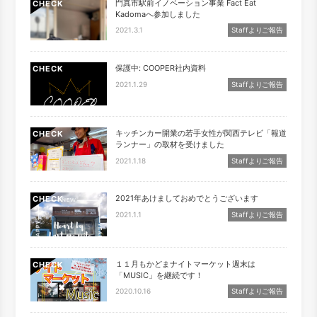
門真市駅前イノベーション事業 Fact Eat
CHECK
Kadomaへ参加しました
2021.3.1
Staffよりご報告
保護中: COOPER社内資料
CHECK
2021.1.29
Staffよりご報告
キッチンカー開業の若手女性が関西テレビ「報道
CHECK
ランナー」の取材を受けました
2021.1.18
Staffよりご報告
2021年あけましておめでとうございます
CHECK
2021.1.1
Staffよりご報告
１１月もかどまナイトマーケット週末は
CHECK
「MUSIC」を継続です！
2020.10.16
Staffよりご報告