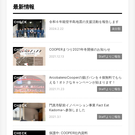
最新情報
令和６年能登半島地震の支援活動を報告します
CHECK
2024.2.22
未分類
COOPERまつり2021年冬開催のお知らせ
CHECK
2021.12.13
Staffよりご報告
ArcobalenoCooperの揚げパンを４個無料でもら
CHECK
える！オトクなキャンペーンが始まります！
2021.11.23
Staffよりご報告
門真市駅前イノベーション事業 Fact Eat
CHECK
Kadomaへ参加しました
2021.3.1
Staffよりご報告
保護中: COOPER社内資料
CHECK