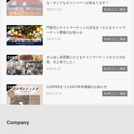
る！オトクなキャンペーンが始まります！
2021.11.23
Staffよりご報告
門真市にナイトマーケットの文化を！かどまナイトマ
CHECK
ーケット開催のお知らせ
2020.7.28
Staffよりご報告
きらぼし保育園とかどまナイトマーケットのコラボ企
CHECK
画、大人気でした！
2020.8.20
Staffよりご報告
COOPERまつり2021年冬開催のお知らせ
CHECK
2021.12.13
Staffよりご報告
Company