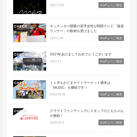
2021.1.29
Staffよりご報告
キッチンカー開業の若手女性が関西テレビ「報道
CHECK
ランナー」の取材を受けました
2021.1.18
Staffよりご報告
2021年あけましておめでとうございます
CHECK
2021.1.1
Staffよりご報告
１１月もかどまナイトマーケット週末は
CHECK
「MUSIC」を継続です！
2020.10.16
Staffよりご報告
クラウドファンディングにスタッフのともちゃん
CHECK
が挑戦！
2020.10.3
Staffよりご報告