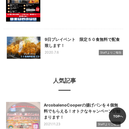
9日プレイベント 限定５０食無料で配食
致します！
2020.7.6
Staffよりご報告
人気記事
ArcobalenoCooperの揚げパンを４個無
料でもらえる！オトクなキャンペーンが始
TOPへ
まります！
2021.11.23
Staffよりご報告