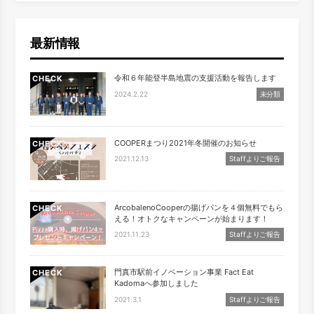
最新情報
令和６年能登半島地震の支援活動を報告します
CHECK
2024.2.22
未分類
COOPERまつり2021年冬開催のお知らせ
CHECK
2021.12.13
Staffよりご報告
ArcobalenoCooperの揚げパンを４個無料でもら
CHECK
える！オトクなキャンペーンが始まります！
2021.11.23
Staffよりご報告
門真市駅前イノベーション事業 Fact Eat
CHECK
Kadomaへ参加しました
2021.3.1
Staffよりご報告