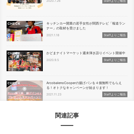
2020.7.26
Staffよりご報告
キッチンカー開業の若手女性が関西テレビ「報道ラン
CHECK
ナー」の取材を受けました
2021.1.18
Staffよりご報告
かどまナイトマーケット週末弾き語りイベント開催中
CHECK
2020.9.5
Staffよりご報告
ArcobalenoCooperの揚げパンを４個無料でもらえ
CHECK
る！オトクなキャンペーンが始まります！
2021.11.23
Staffよりご報告
関連記事