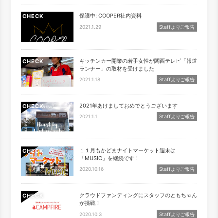
保護中: COOPER社内資料
CHECK
2021.1.29
Staffよりご報告
キッチンカー開業の若手女性が関西テレビ「報道
CHECK
ランナー」の取材を受けました
2021.1.18
Staffよりご報告
2021年あけましておめでとうございます
CHECK
2021.1.1
Staffよりご報告
１１月もかどまナイトマーケット週末は
CHECK
「MUSIC」を継続です！
2020.10.16
Staffよりご報告
クラウドファンディングにスタッフのともちゃん
CHECK
が挑戦！
2020.10.3
Staffよりご報告