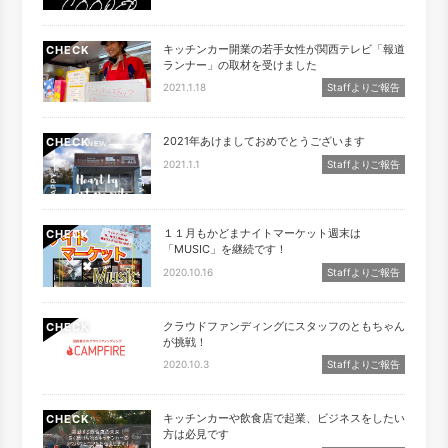
キッチンカー開業の若手女性が関西テレビ「報道
CHECK
ランナー」の取材を受けました
2021.1.18
Staffよりご報告
2021年あけましておめでとうございます
CHECK
2021.1.1
Staffよりご報告
１１月もかどまナイトマーケット週末は
CHECK
「MUSIC」を継続です！
2020.10.16
Staffよりご報告
クラウドファンディングにスタッフのともちゃん
CHECK
が挑戦！
2020.10.3
Staffよりご報告
キッチンカーや飲食店で起業、ビジネスをしたい
CHECK
方は必見です