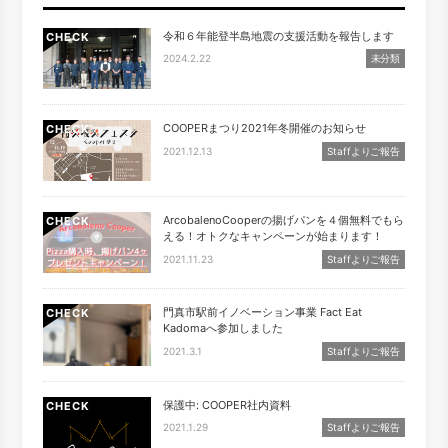
令和６年能登半島地震の支援活動を報告します
CHECK
2024.2.22
未分類
COOPERまつり2021年冬開催のお知らせ
CHECK
2021.12.13
Staffよりご報告
ArcobalenoCooperの揚げパンを４個無料でもら
CHECK
える！オトクなキャンペーンが始まります！
2021.11.23
Staffよりご報告
門真市駅前イノベーション事業 Fact Eat
CHECK
Kadomaへ参加しました
2021.3.1
Staffよりご報告
保護中: COOPER社内資料
CHECK
2021.1.29
Staffよりご報告