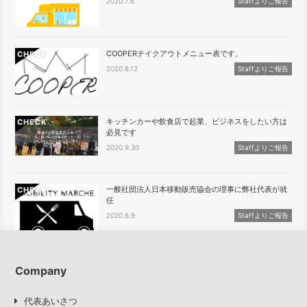
2020.7.6
Staffよりご報告
COOPERテイクアウトメニュー表です。
CHECK
2020.8.12
Staffよりご報告
キッチンカーや飲食店で起業、ビジネスをしたい方は
CHECK
必見です
2020.9.30
Staffよりご報告
一般社団法人日本移動販売協会の理事に弊社代表が就
CHECK
任
2020.6.9
Staffよりご報告
Company
代表あいさつ