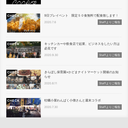
9日プレイベント 限定５０食無料で配食致します！
CHECK
2020.7.6
Staffよりご報告
キッチンカーや飲食店で起業、ビジネスをしたい方は
CHECK
必見です
2020.9.30
Staffよりご報告
きらぼし保育園×かどまナイトマーケット開催のお知
CHECK
らせ
2020.8.11
Staffよりご報告
牡蠣小屋わんぱく小僧さんと週末コラボ
CHECK
2020.7.30
Staffよりご報告