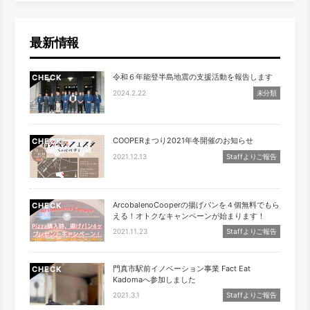
最新情報
令和６年能登半島地震の支援活動を報告します
CHECK
2024.2.22
未分類
COOPERまつり2021年冬開催のお知らせ
CHECK
2021.12.13
Staffよりご報告
ArcobalenoCooperの揚げパンを４個無料でもら
CHECK
える！オトクなキャンペーンが始まります！
2021.11.23
Staffよりご報告
門真市駅前イノベーション事業 Fact Eat
CHECK
Kadomaへ参加しました
2021.3.1
Staffよりご報告