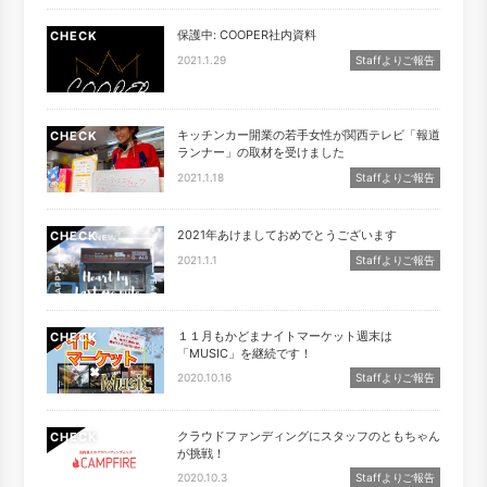
保護中: COOPER社内資料
CHECK
2021.1.29
Staffよりご報告
キッチンカー開業の若手女性が関西テレビ「報道
CHECK
ランナー」の取材を受けました
2021.1.18
Staffよりご報告
2021年あけましておめでとうございます
CHECK
2021.1.1
Staffよりご報告
１１月もかどまナイトマーケット週末は
CHECK
「MUSIC」を継続です！
2020.10.16
Staffよりご報告
クラウドファンディングにスタッフのともちゃん
CHECK
が挑戦！
2020.10.3
Staffよりご報告