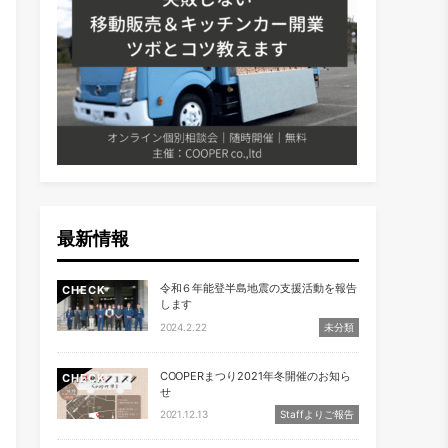
最新情報
令和６年能登半島地震の支援活動を報告
CHECK
します
2024.2.22
未分類
COOPERまつり2021年冬開催のお知ら
CHECK
せ
2021.12.13
Staffよりご報告