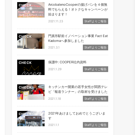
ArcobalenoCooperの揚げパンを４個無
CHECK
料でもらえる！オトクなキャンペーンが
始まります！
2021.11.23
Staffよりご報告
門真市駅前イノベーション事業 Fact Eat
CHECK
Kadomaへ参加しました
2021.3.1
Staffよりご報告
保護中: COOPER社内資料
CHECK
2021.1.29
Staffよりご報告
キッチンカー開業の若手女性が関西テレ
CHECK
ビ「報道ランナー」の取材を受けました
2021.1.18
Staffよりご報告
2021年あけましておめでとうございま
CHECK
す
2021.1.1
Staffよりご報告