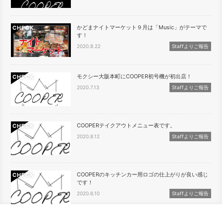
かどまナイトマーケット９月は「Music」がテーマで
CHECK
す！
2020.8.22
Staffよりご報告
モクシー大阪本町にCOOPER初号機が初出店！
CHECK
2020.7.13
Staffよりご報告
COOPERテイクアウトメニュー表です。
CHECK
2020.8.12
Staffよりご報告
COOPERのキッチンカー用ロゴの仕上がりが良い感じ
CHECK
です！
2020.6.10
Staffよりご報告