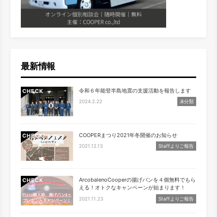
最新情報
令和６年能登半島地震の支援活動を報告します
CHECK
2024.2.22
未分類
COOPERまつり2021年冬開催のお知らせ
CHECK
2021.12.13
Staffよりご報告
ArcobalenoCooperの揚げパンを４個無料でもら
CHECK
える！オトクなキャンペーンが始まります！
2021.11.23
Staffよりご報告