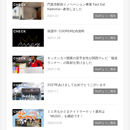
門真市駅前イノベーション事業 Fact Eat
CHECK
Kadomaへ参加しました
2021.3.1
Staffよりご報告
保護中: COOPER社内資料
CHECK
2021.1.29
Staffよりご報告
キッチンカー開業の若手女性が関西テレビ「報道
CHECK
ランナー」の取材を受けました
2021.1.18
Staffよりご報告
2021年あけましておめでとうございます
CHECK
2021.1.1
Staffよりご報告
１１月もかどまナイトマーケット週末は
CHECK
「MUSIC」を継続です！
2020.10.16
Staffよりご報告