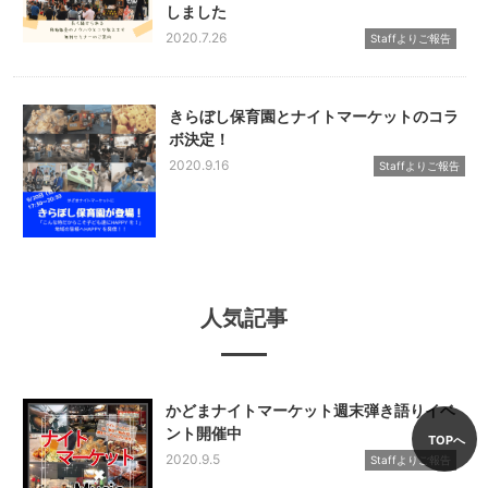
しました
2020.7.26
Staffよりご報告
きらぼし保育園とナイトマーケットのコラ
ボ決定！
2020.9.16
Staffよりご報告
人気記事
かどまナイトマーケット週末弾き語りイベ
ント開催中
TOPへ
2020.9.5
Staffよりご報告